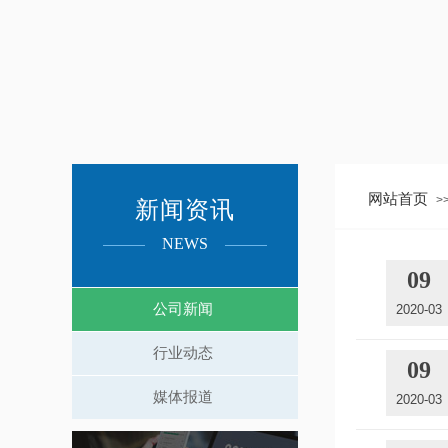
网站首页
>
新闻资讯​
NEWS
09
公司新闻
2020-03
行业动态
09
媒体报道
2020-03