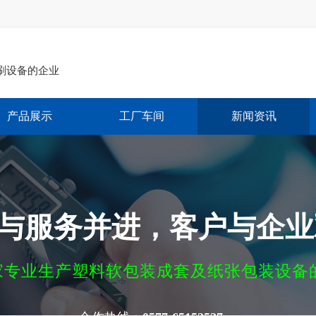
刷设备的企业
产品展示
工厂车间
新闻资讯
与服务并进，客户与企业
家专业生产塑料软包装成套及纸张包装设备