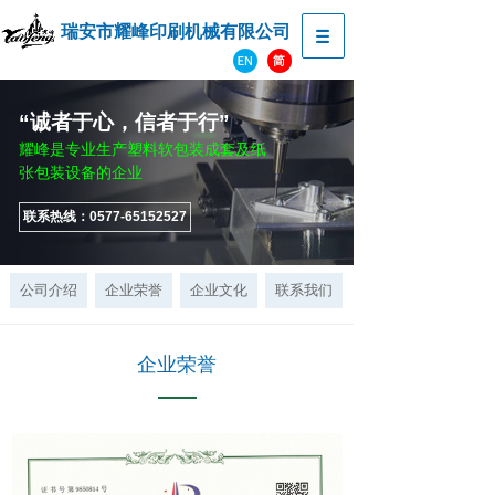
瑞安市耀峰印刷机械有限公司
“诚者于心，信者于行”
耀峰是专业生产塑料软包装成套及纸
张包装设备的企业
联系热线：0577-65152527
公司介绍
企业荣誉
企业文化
联系我们
企业荣誉
企业拥有一支技术过硬、经验丰富的工程师队伍，以科技为依托，以客户要求为准则，以完备售后服务为保障，努力制造精良设备，积极开发新型设备。